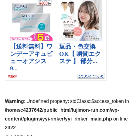
Warning
: Undefined property: stdClass::$access_token in
/home/c4237642/public_html/fujimon-run.com/wp-
content/plugins/yyi-rinker/yyi_rinker_main.php
on line
2322