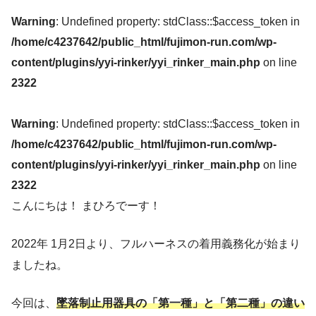
Warning
: Undefined property: stdClass::$access_token in
/home/c4237642/public_html/fujimon-run.com/wp-
content/plugins/yyi-rinker/yyi_rinker_main.php
on line
2322
Warning
: Undefined property: stdClass::$access_token in
/home/c4237642/public_html/fujimon-run.com/wp-
content/plugins/yyi-rinker/yyi_rinker_main.php
on line
2322
こんにちは！ まひろでーす！
2022年 1月2日より、フルハーネスの着用義務化が始まり
ましたね。
今回は、
墜落制止用器具の「第一種」と「第二種」の違い