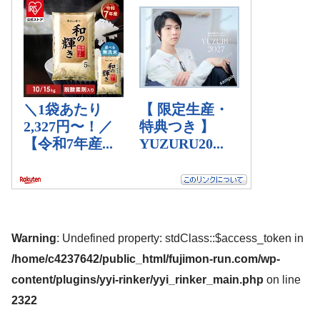
Warning
: Undefined property: stdClass::$access_token in
/home/c4237642/public_html/fujimon-run.com/wp-
content/plugins/yyi-rinker/yyi_rinker_main.php
on line
2322