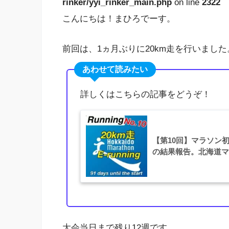
rinker/yyi_rinker_main.php
on line
2322
こんにちは！まひろでーす。
前回は、1ヵ月ぶりに20km走を行いました
あわせて読みたい
詳しくはこちらの記事をどうぞ！
【第10回】マラソン初
の結果報告。北海道マラ
大会当日まで残り12週です。