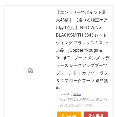
【エントリーでポイント最
大43倍】 【選べる純正ケア
用品1点付】 RED WING
BLACKSMITH 3343 レッド
ウィング ブラックスミス 正
規品 ［Copper “Rough &
Tough”］ ブーツ メンズ レデ
ィース レースアップブーツ
プレーントゥ カッパー ラフ
＆タフ ワークブーツ 送料無
料
created by
Rinker
¥62,700
(2026/08/06 00:28:14時
点 楽天市場調べ-
詳細)
Amazon
楽天市場