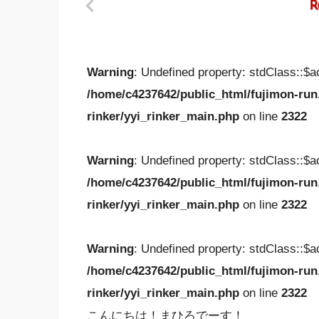
Warning
: Undefined property: stdClass::$
/home/c4237642/public_html/fujimon-run
rinker/yyi_rinker_main.php
on line
2322
Warning
: Undefined property: stdClass::$
/home/c4237642/public_html/fujimon-run
rinker/yyi_rinker_main.php
on line
2322
Warning
: Undefined property: stdClass::$
/home/c4237642/public_html/fujimon-run
rinker/yyi_rinker_main.php
on line
2322
こんにちは！まひろでーす！