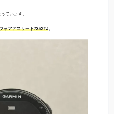
走っています。
ォアアスリート735XTJ
。